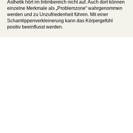
Ästhetik hört im Intimbereich nicht auf. Auch dort können
einzelne Merkmale als „Problemzone“ wahrgenommen
werden und zu Unzufriedenheit führen. Mit einer
Schamlippenverkleinerung kann das Körpergefühl
positiv beeinflusst werden.
Wann ist eine
Schamlippenverkleinerung sinnvoll?
Eine Schamlippenverkleinerung dient der Korrektur
ausgeprägter innerer Labien (Schamlippen). Die langen
oder erschlafften Labien werden von den Patientinnen
meist als unästhetisch und störend wahrgenommen. Sie
können beispielsweise Schwierigkeiten bei der Hygiene
bereiten oder Schmerzen beim Sport sowie beim