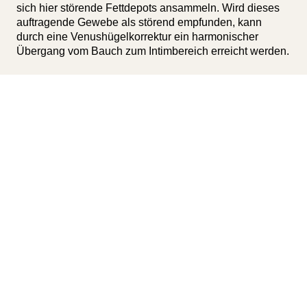
sich hier störende Fettdepots ansammeln. Wird dieses
auftragende Gewebe als störend empfunden, kann
durch eine Venushügelkorrektur ein harmonischer
Übergang vom Bauch zum Intimbereich erreicht werden.
Ein kleiner Eingriff für eine
ästhetische Bikinizone
Der Venushügel oder Schamhügel (Mons pubis) ist eine
natürliche Erhebung im weiblichen Intimbereich und
kann je nach Veranlagung und anderen Einflüssen
individuell ausgeprägt sein. Er besteht hauptsächlich
aus subkutanem Fettgewebe, also aus Fettzellen, die
direkt unter der Haut liegen.
Durch starke Gewichtsabnahme oder nach einem